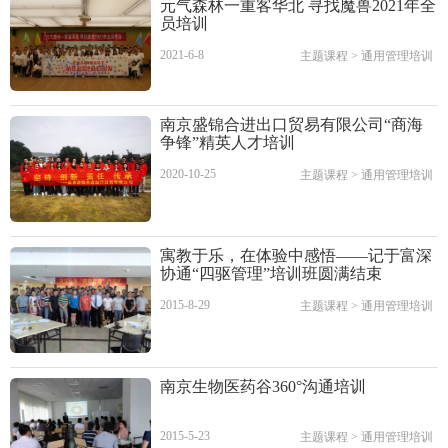
元气森林一重客华北 寻找魔兽2021年全
员培训
2021-6-8
主题课程
>
通用管理培训
南京盛锦合进出口贸易有限公司“商海
争锋”精英人才培训
2020-10-25
主题课程
>
通用管理培训
寓教于乐，在体验中感悟——记于富深
协通“四驱管理”培训班圆满结束
2015-8-29
主题课程
>
通用管理培训
南京生物医药谷360°沟通培训
2015-5-23
主题课程
>
通用管理培训