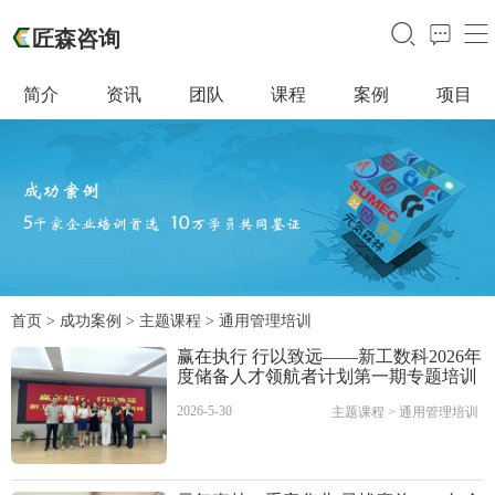
󰃙
󰁵
󰆉
匠森咨询
简介
资讯
团队
课程
案例
项目
首页
>
成功案例
>
主题课程
>
通用管理培训
赢在执行 行以致远——新工数科2026年
度储备人才领航者计划第一期专题培训
2026-5-30
主题课程
>
通用管理培训