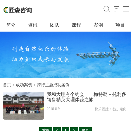
󰃙
󰁵
󰆉
匠森咨询
简介
资讯
团队
课程
案例
项目
首页
>
成功案例
> 骑行主题成功案例
我和大理有个约会——梅特勒－托利多
销售精英大理体验之旅
2016-6-9
快乐团建
>
徒步定向
首页
<
1
>
尾页