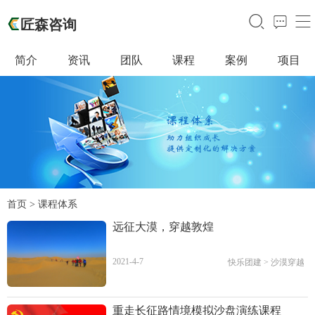
󰃙
󰁵
󰆉
匠森咨询
简介
资讯
团队
课程
案例
项目
首页
>
课程体系
远征大漠，穿越敦煌
2021-4-7
快乐团建
>
沙漠穿越
重走长征路情境模拟沙盘演练课程