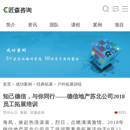
󰃙
󰁵
󰆉
匠森咨询
简介
资讯
团队
课程
案例
项目
首页
>
成功案例
>
经典拓展
>
户外拓展训练
知己德信，与你同行——德信地产苏北公司2018
员工拓展培训
2018-6-22 来源：匠森咨询
6335
󰁒
海风，掀起热浪滚滚，烈日，点燃满满激情。2018年
德信地产苏北公司员工培训暨素质拓展活动于6月22