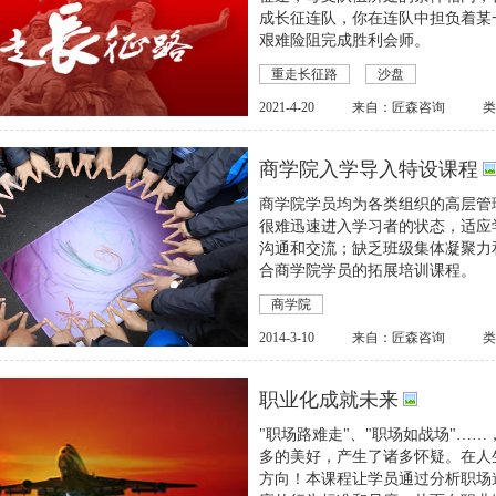
成长征连队，你在连队中担负着某
艰难险阻完成胜利会师。
重走长征路
沙盘
2021-4-20
来自：匠森咨询
商学院入学导入特设课程
商学院学员均为各类组织的高层管
很难迅速进入学习者的状态，适应
沟通和交流；缺乏班级集体凝聚力
合商学院学员的拓展培训课程。
商学院
2014-3-10
来自：匠森咨询
职业化成就未来
"职场路难走"、"职场如战场"…
多的美好，产生了诸多怀疑。在人
方向！本课程让学员通过分析职场