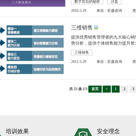
数字背后的秘密
沙盘
2016-5-29
来自：匠森咨询
三维销售
提供优秀销售管理者的九大核心销
势分析，提供个体销售能力提升努
三维销售
2012-5-29
来自：匠森咨询
共
23
条 1/3
首页
<
1
2
3
培训效果
安全理念