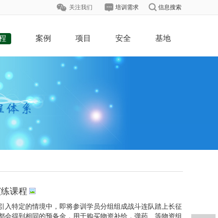
关注我们
培训需求
信息搜索
程
案例
项目
安全
基地
演练课程
引入特定的情境中，即将参训学员分组组成战斗连队踏上长征
都会得到相同的预备金，用于购买物资补给，弹药、等物资组