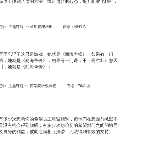
岗位上找到合适的方法，摆正适合的心态，提升职业化精神，
类别：
主题课程
>>
通用管理培训
阅读：6843 次
至于忘记了这只是游戏，她就是《商海争锋》；如果有一门
悟，她就是《商海争锋》；如果有一门课，不上高空却让您因
叫，她就是《商海争锋》；
类别：
主题课程
>>
商学院特设课程
阅读：7643 次
有多少次您急切的希望员工坦诚相对，但他们在您面前缄默不
见没有机会得到倾听；有多少次您迫切的希望部门之间的协同
及自身的利益，彼此之间相互推诿，无法得到有效的支持。