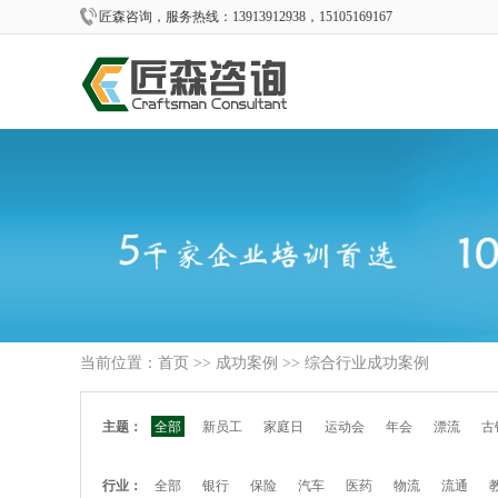
匠森咨询，服务热线：13913912938，15105169167
当前位置：
首页
>>
成功案例
>> 综合行业成功案例
主题：
全部
新员工
家庭日
运动会
年会
漂流
古
行业：
全部
银行
保险
汽车
医药
物流
流通