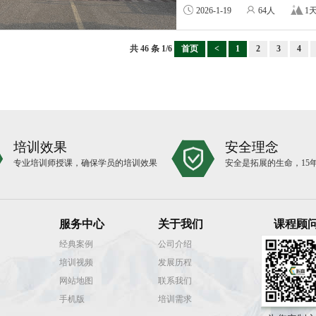
2026-1-19
64人
1
共
46
条 1/6
首页
<
1
2
3
4
培训效果
安全理念
专业培训师授课，确保学员的培训效果
安全是拓展的生命，15
服务中心
关于我们
课程顾
经典案例
公司介绍
培训视频
发展历程
网站地图
联系我们
手机版
培训需求