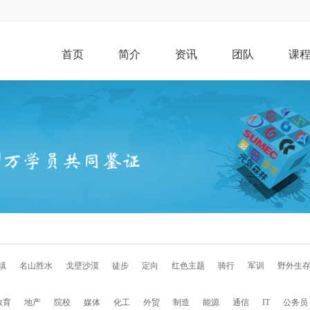
首页
简介
资讯
团队
课
镇
名山胜水
戈壁沙漠
徒步
定向
红色主题
骑行
军训
野外生
教育
地产
院校
媒体
化工
外贸
制造
能源
通信
IT
公务员