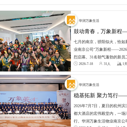
华润万象生活
鼓动青春，万象新程—
星”集训圆满收官
七月的南京，骄阳似火，恰如
业南京公司“万象新程——20
烈启幕。31名朝气蓬勃的新员工
2026-7-18
31人
1
华润万象生活
稳基拓新 聚力笃行—
三期圆满结束
2026年7月7日，夏日的杭
都大酒店的宏伟殿堂内，一场
行。华润万象生活物业南京公司“