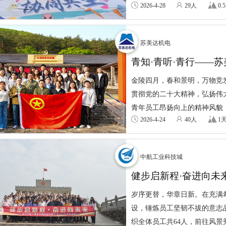
2026-4-28
29人
0.
苏美达机电
青知·青听·青行——苏
会圆满举行
金陵四月，春和景明，万物竞发
贯彻党的二十大精神，弘扬伟
青年员工昂扬向上的精神风貌，4
2026-4-24
40人
1
中航工业科技城
健步启新程·奋进向未
2026年全员拓展活动
岁序更替，华章日新。在充满希
设，锤炼员工坚韧不拔的意志
织全体员工共64人，前往风景秀