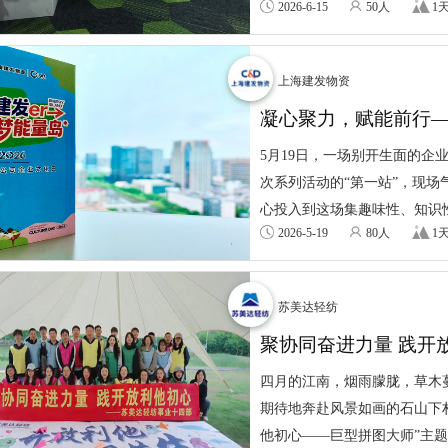
2026-6-15
50人
1
上海建发物资
凝心聚力，赋能前行
第一站圆满举行
5月19日，一场别开生面的
次系列活动的“第一站”，现场
心投入到这场集趣味性、知识性
2026-5-19
80人
1
苏美达轻纺
聚协同奋进力量 践开
师”主题拓展活动侧记
四月的江南，烟雨朦胧，草木蔓
期待地奔赴风景如画的石山下
他初心——巨型拼图大师”主题拓