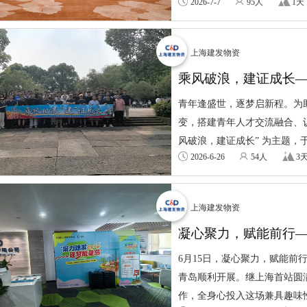
2026-7-7
95人
1天
上海建发物资
乘风破浪，建证成长—
青年逢盛世，逐梦启新程。为
变，搭建青年人才交流融合、
风破浪，建证成长” 为主题，于6月
2026-6-26
54人
3
上海建发物资
凝心聚力，赋能前行
第二站圆满举行
6月15日，凝心聚力，赋能
青岛顺利开展。继上海首站圆
作，全身心投入这场兼具趣味性