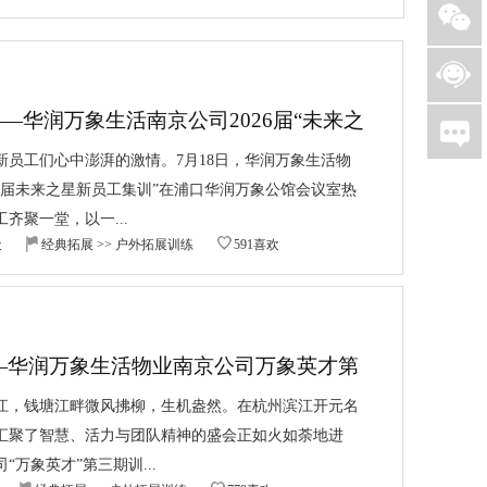
—华润万象生活南京公司2026届“未来之
新员工们心中澎湃的激情。7月18日，华润万象生活物
26届未来之星新员工集训”在浦口华润万象公馆会议室热
齐聚一堂，以一...
天
经典拓展
>>
户外拓展训练
591喜欢
—华润万象生活物业南京公司万象英才第
州滨江，钱塘江畔微风拂柳，生机盎然。在杭州滨江开元名
汇聚了智慧、活力与团队精神的盛会正如火如荼地进
万象英才”第三期训...