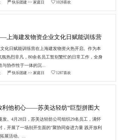
天
快乐团建
>>
家庭日
1028喜欢
——上海建发物资企业文化日赋能训练营
企业文化日赋能训练营在上海建发物资火热开启。作为本
气氛热烈非凡，80余名员工暂别繁忙的日常工作，全身
与协作性于一体的沉...
天
快乐团建
>>
家庭日
1287喜欢
放利他初心——苏美达轻纺“巨型拼图大
发。4月28日，苏美达轻纺公司组织29名员工，满怀
村，开展了一场别开生面的“聚协同奋进力量 践开放利
展活动。...