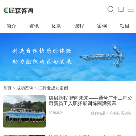
󰃙
󰁵
󰆉
匠森咨询
简介
资讯
团队
课程
案例
项目
首页
>
成功案例
> IT行业成功案例
穗启新程 智向未来——通号广州工程公
司新员工入职拓展训练圆满落幕
2026-8-2
经典拓展
>
户外拓展训练