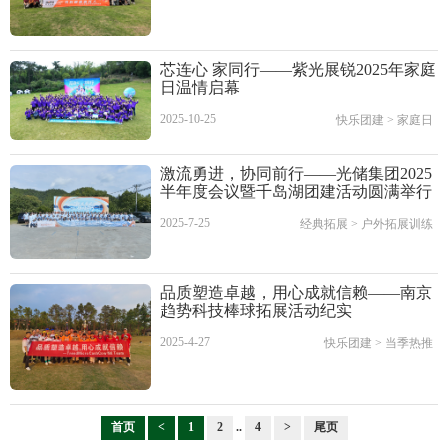
芯连心 家同行——紫光展锐2025年家庭
日温情启幕
2025-10-25
快乐团建
>
家庭日
激流勇进，协同前行——光储集团2025
半年度会议暨千岛湖团建活动圆满举行
2025-7-25
经典拓展
>
户外拓展训练
品质塑造卓越，用心成就信赖——南京
趋势科技棒球拓展活动纪实
2025-4-27
快乐团建
>
当季热推
首页
<
1
2
..
4
>
尾页