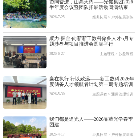
协同奋进，山高天阔——光储集团2026
半年度会议暨团队拓展活动圆满结束
2026-7-25
经典拓展
>
户外拓展训练
聚力·掘金·向新新工数科储备人才6月专
题沙盘与项目推进会圆满举行
2026-6-27
主题课程
>
沙盘课程
赢在执行 行以致远——新工数科2026年
度储备人才领航者计划第一期专题培训
2026-5-30
主题课程
>
通用管理培训
我们都是追光人——2026晶萃光学春季
团建
2026-4-17
经典拓展
>
户外拓展训练