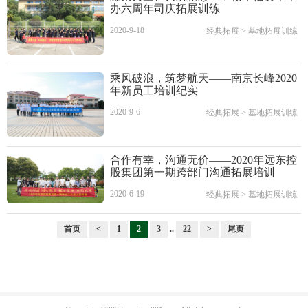
办六周年司庆拓展训练
2020-9-18
经典拓展
>
基地拓展训练
乘风破浪，筑梦航天——南京长峰2020
年新员工培训纪实
2020-9-6
经典拓展
>
基地拓展训练
合作有幸，沟通无价——2020年远东控
股集团第一期跨部门沟通拓展培训
2020-6-19
经典拓展
>
基地拓展训练
首页
<
1
2
3
..
22
>
尾页