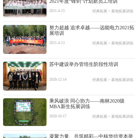
2021年度“锋剑”计划新员工培训
2021-4-15
经典拓展
>
基地拓展训练
努力超越 追求卓越——远能电力2021拓
展培训
2021-4-13
经典拓展
>
基地拓展训练
苏中建设举办管培生阶段性培训
2020-12-14
经典拓展
>
基地拓展训练
乘风破浪 同心协力——南林2020级
MBA新生拓展训练
2020-10-17
经典拓展
>
基地拓展训练
凝聚力量、共筑精彩—中核华信资本举