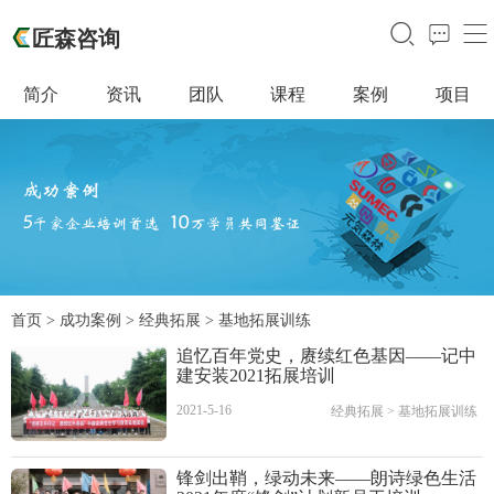
󰃙
󰁵
󰆉
匠森咨询
简介
资讯
团队
课程
案例
项目
首页
>
成功案例
>
经典拓展
>
基地拓展训练
追忆百年党史，赓续红色基因——记中
建安装2021拓展培训
2021-5-16
经典拓展
>
基地拓展训练
锋剑出鞘，绿动未来——朗诗绿色生活